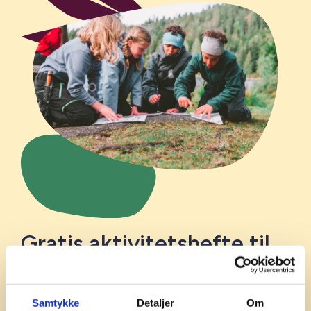
Gratis aktivitetshefte til
skole, barnehage og SFO
Bestill Norsk Friluftslivs gratis
Samtykke
Detaljer
Om