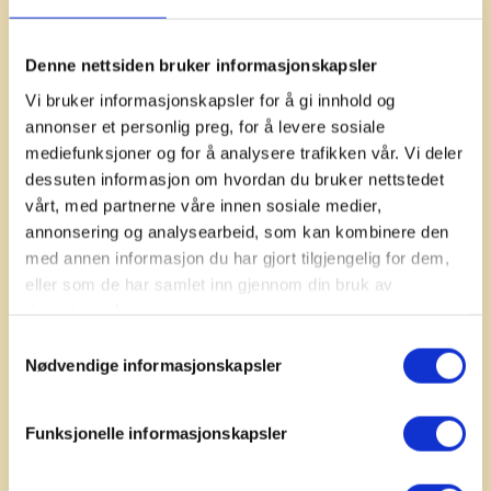
aktivitetshefte med tips til lærerike og
morsomme ting å gjøre med barna i
Denne nettsiden bruker informasjonskapsler
Friluftslivets uke.
Foto: Gard Eirik Arneberg
Vi bruker informasjonskapsler for å gi innhold og
annonser et personlig preg, for å levere sosiale
mediefunksjoner og for å analysere trafikken vår. Vi deler
dessuten informasjon om hvordan du bruker nettstedet
Friluftslivets uke går av stabelen 31. august til 8.
vårt, med partnerne våre innen sosiale medier,
september 2024. I den forbindelse har Norsk
annonsering og analysearbeid, som kan kombinere den
Friluftsliv laget et gratis aktivitetshefte til skoler,
med annen informasjon du har gjort tilgjengelig for dem,
barnehager og SFO.
eller som de har samlet inn gjennom din bruk av
tjenestene deres.
Heftet inneholder morsomme tips til aktiviteter å
gjøre med barna i Friluftslivets uke. Alle aktivitetene
Samtykkevalg
Nødvendige informasjonskapsler
er direkte knyttet opp mot fagfornyelsen i skolen.
Du kan både lese og laste ned en digital versjon av
aktivitetsheftet.
Funksjonelle informasjonskapsler