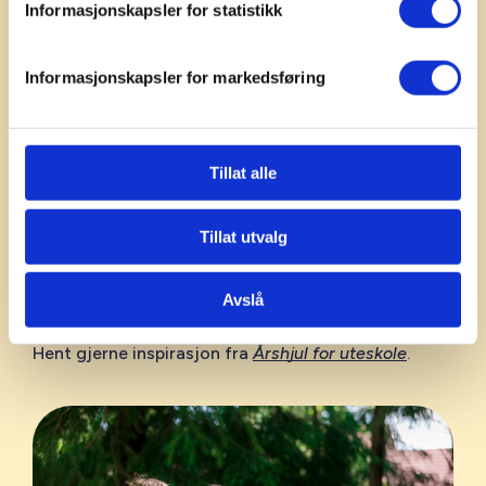
Informasjonskapsler for statistikk
Håper å inspirere mange
Informasjonskapsler for markedsføring
– Vi håper brosjyren inspirerer til at naturen blir tatt
i bruk som læringsarena under Friluftslivets uke. Ved
å bruke naturen som et utvidet læringsrom får
elevene mulighet til å lære med hele seg, sier
Tillat alle
prosjektleder for
Friluftsliv i skolen
, Stein Yngve
Andersen.
Tillat utvalg
Ønsker du flere tips til undervisning man kan gjøre
ute gjennom året?
Avslå
Hent gjerne inspirasjon fra
Årshjul for uteskole
.