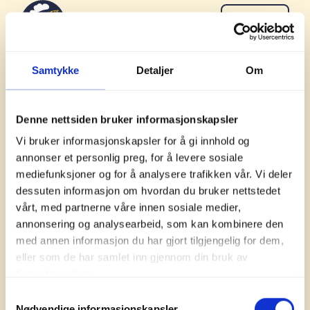
Søk
Meny
Samtykke
Detaljer
Om
Denne nettsiden bruker informasjonskapsler
Vi bruker informasjonskapsler for å gi innhold og
Meld deg på nyhetsbrevet til Norsk Friluftsliv
annonser et personlig preg, for å levere sosiale
Norsk Friluftsliv
mediefunksjoner og for å analysere trafikken vår. Vi deler
Turmat fra hele verden
dessuten informasjon om hvordan du bruker nettstedet
Naturen som læringsarena
vårt, med partnerne våre innen sosiale medier,
Friluftlivets år 2025
annonsering og analysearbeid, som kan kombinere den
Personvern og informasjonskapsler
med annen informasjon du har gjort tilgjengelig for dem,
eller som de har samlet inn gjennom din bruk av
tjenestene deres.
Samtykkevalg
Nødvendige informasjonskapsler